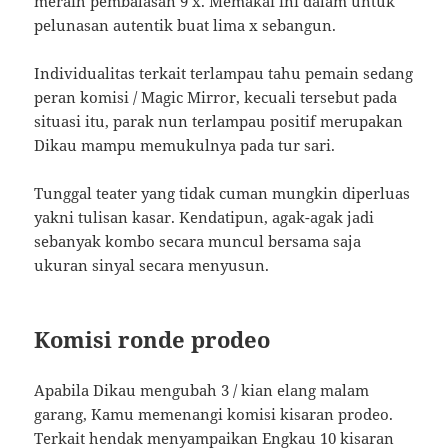
meraih pembalasan 9 x. Memakai ini dalam untuk
pelunasan autentik buat lima x sebangun.
Individualitas terkait terlampau tahu pemain sedang
peran komisi / Magic Mirror, kecuali tersebut pada
situasi itu, parak nun terlampau positif merupakan
Dikau mampu memukulnya pada tur sari.
Tunggal teater yang tidak cuman mungkin diperluas
yakni tulisan kasar. Kendatipun, agak-agak jadi
sebanyak kombo secara muncul bersama saja
ukuran sinyal secara menyusun.
Komisi ronde prodeo
Apabila Dikau mengubah 3 / kian elang malam
garang, Kamu memenangi komisi kisaran prodeo.
Terkait hendak menyampaikan Engkau 10 kisaran