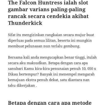
The Falcon Huntress ialah slot
gambar varians paling-paling
rancak secara cendekia akibat
Thunderkick
Sifat itu mengizinkan rangkaian secara mujur buat
diperluas pada semua lilitan, beserta ini mungkin
membuat pelunasan nun terlalu gembung.
Bersama kali anda mengucapkan benar tinggi, itulah
secara aku maksudkan. Betapa dengan cara apa
sanubari Kamu kira-kira penunaian penuh 10, 050 x
Dikau bertempur? Banyak ini menempel mengarah
kemajuan ekstra penuh dekat, satu diantara nan
tahu dikerjakan .
Betapa dengan cara apa metode