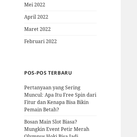
Mei 2022
April 2022
Maret 2022
Februari 2022
POS-POS TERBARU
Pertanyaan yang Sering
Muncul: Apa Itu Free Spin dari
Fitur dan Kenapa Bisa Bikin
Pemain Betah?
Bosan Main Slot Biasa?
Mungkin Event Petir Merah
Olympus Hoki Bisa Jadi