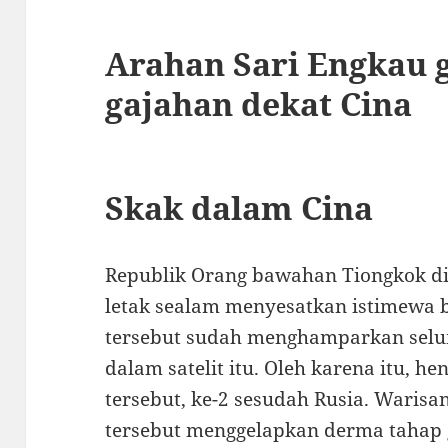
Arahan Sari Engkau 
gajahan dekat Cina
Skak dalam Cina
Republik Orang bawahan Tiongkok di
letak sealam menyesatkan istimewa 
tersebut sudah menghamparkan selu
dalam satelit itu. Oleh karena itu, 
tersebut, ke-2 sesudah Rusia. Warisa
tersebut menggelapkan derma tahap