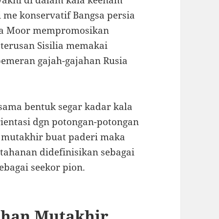
yakni di dalam kala keenam
me konservatif Bangsa persia
rga Moor mempromosikan
 terusan Sisilia memakai
pemeran gajah-gajahan Rusia
rsama bentuk segar kadar kala
rientasi dgn potongan-potongan
mutakhir buat paderi maka
ertahanan didefinisikan sebagai
ebagai seekor pion.
ahan Mutakhir