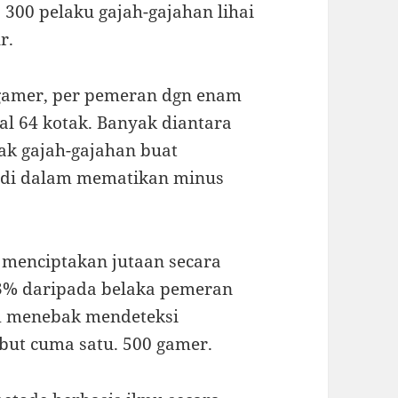
 300 pelaku gajah-gajahan lihai
r.
 gamer, per pemeran dgn enam
gal 64 kotak. Banyak diantara
dak gajah-gajahan buat
di dalam mematikan minus
 menciptakan jutaan secara
3% daripada belaka pemeran
am menebak mendeteksi
but cuma satu. 500 gamer.