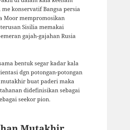
yakni di dalam kala keenam
me konservatif Bangsa persia
rga Moor mempromosikan
 terusan Sisilia memakai
pemeran gajah-gajahan Rusia
rsama bentuk segar kadar kala
rientasi dgn potongan-potongan
mutakhir buat paderi maka
ertahanan didefinisikan sebagai
ebagai seekor pion.
ahan Mutakhir