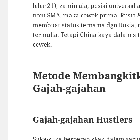
leler 21), zamin ala, posisi universal
noni SMA, maka cewek prima. Rusia &
membuat status ternama dgn Rusia,
termulia. Tetapi China kaya dalam s
cewek.
Metode Membangkitk
Gajah-gajahan
Gajah-gajahan Hustlers
Suka-suka berperan skak dalam sarun