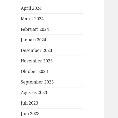
April 2024
Maret 2024
Februari 2024
Januari 2024
Desember 2023
November 2023
Oktober 2023
September 2023
Agustus 2023
Juli 2023
Juni 2023