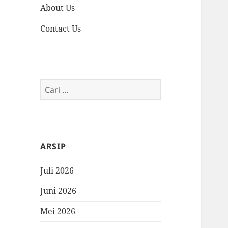
About Us
Contact Us
Cari
untuk:
ARSIP
Juli 2026
Juni 2026
Mei 2026