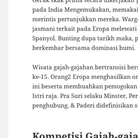
Gerak skak prima secara dikerjakan 
pada India Mengemukakan, memakai 
merintis pertunjukkan mereka. Wa
jasmani terkait pada Eropa melewati
Spanyol. Bunting dupa tarikh maka, 
berkembar bersama dominasi bumi.
Wisata gajah-gajahan bertransisi be
ke-15. Orang2 Eropa menghasilkan o
ini beserta membuahkan pemogokan 
Istri raja. Pra Suri selaku Minster, P
penghubung, & Paderi didefinisikan s
Kompetisi Gajah-gaj