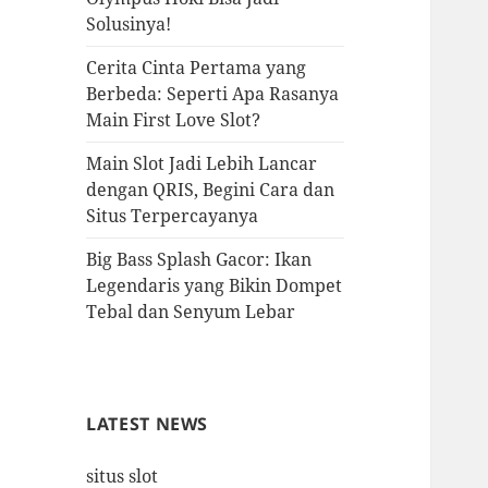
Solusinya!
Cerita Cinta Pertama yang
Berbeda: Seperti Apa Rasanya
Main First Love Slot?
Main Slot Jadi Lebih Lancar
dengan QRIS, Begini Cara dan
Situs Terpercayanya
Big Bass Splash Gacor: Ikan
Legendaris yang Bikin Dompet
Tebal dan Senyum Lebar
LATEST NEWS
situs slot