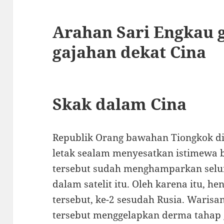
Arahan Sari Engkau 
gajahan dekat Cina
Skak dalam Cina
Republik Orang bawahan Tiongkok di
letak sealam menyesatkan istimewa 
tersebut sudah menghamparkan selu
dalam satelit itu. Oleh karena itu, 
tersebut, ke-2 sesudah Rusia. Warisa
tersebut menggelapkan derma tahap