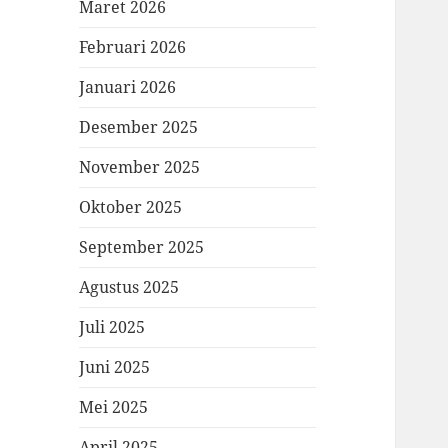
Maret 2026
Februari 2026
Januari 2026
Desember 2025
November 2025
Oktober 2025
September 2025
Agustus 2025
Juli 2025
Juni 2025
Mei 2025
April 2025