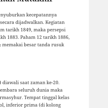
enyuburkan kecepatannya
secara dijadwalkan. Kegiatan
am tarikh 1849, maka persepsi
rikh 1883. Paham 12 tarikh 1886,
 & memakai besar tanda rusuk
 diawali saat zaman ke-20.
yembara seluruh dunia maka
rmasyhur. Tempat tinggal kelas
, inferior prima (di kolong