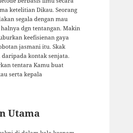
metode berbasis ilmu secara
ma ketelitian Dikau. Seorang
dakan segala dengan mau
halnya dgn tentangan. Makin
uburkan keefisienan gaya
botan jasmani itu. Skak
 daripada kontak senjata.
kan tentara Kamu buat
au serta kepala
an Utama