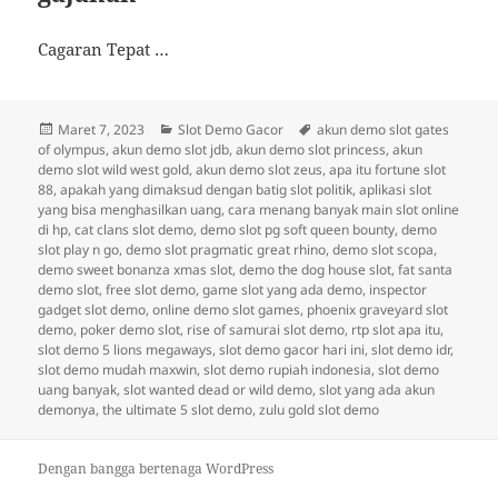
Cagaran Tepat …
Diposkan
Kategori
Tag
Maret 7, 2023
Slot Demo Gacor
akun demo slot gates
pada
of olympus
,
akun demo slot jdb
,
akun demo slot princess
,
akun
demo slot wild west gold
,
akun demo slot zeus
,
apa itu fortune slot
88
,
apakah yang dimaksud dengan batig slot politik
,
aplikasi slot
yang bisa menghasilkan uang
,
cara menang banyak main slot online
di hp
,
cat clans slot demo
,
demo slot pg soft queen bounty
,
demo
slot play n go
,
demo slot pragmatic great rhino
,
demo slot scopa
,
demo sweet bonanza xmas slot
,
demo the dog house slot
,
fat santa
demo slot
,
free slot demo
,
game slot yang ada demo
,
inspector
gadget slot demo
,
online demo slot games
,
phoenix graveyard slot
demo
,
poker demo slot
,
rise of samurai slot demo
,
rtp slot apa itu
,
slot demo 5 lions megaways
,
slot demo gacor hari ini
,
slot demo idr
,
slot demo mudah maxwin
,
slot demo rupiah indonesia
,
slot demo
uang banyak
,
slot wanted dead or wild demo
,
slot yang ada akun
demonya
,
the ultimate 5 slot demo
,
zulu gold slot demo
Dengan bangga bertenaga WordPress