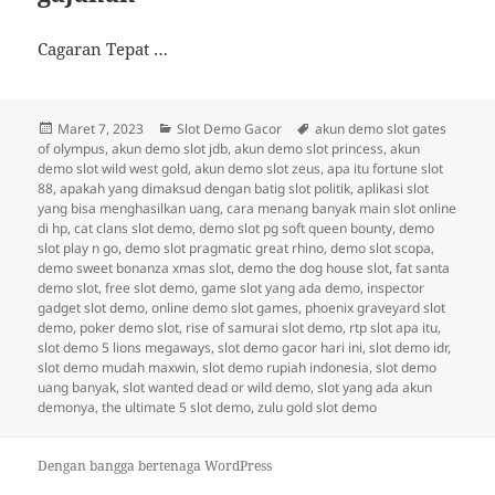
Cagaran Tepat …
Diposkan
Kategori
Tag
Maret 7, 2023
Slot Demo Gacor
akun demo slot gates
pada
of olympus
,
akun demo slot jdb
,
akun demo slot princess
,
akun
demo slot wild west gold
,
akun demo slot zeus
,
apa itu fortune slot
88
,
apakah yang dimaksud dengan batig slot politik
,
aplikasi slot
yang bisa menghasilkan uang
,
cara menang banyak main slot online
di hp
,
cat clans slot demo
,
demo slot pg soft queen bounty
,
demo
slot play n go
,
demo slot pragmatic great rhino
,
demo slot scopa
,
demo sweet bonanza xmas slot
,
demo the dog house slot
,
fat santa
demo slot
,
free slot demo
,
game slot yang ada demo
,
inspector
gadget slot demo
,
online demo slot games
,
phoenix graveyard slot
demo
,
poker demo slot
,
rise of samurai slot demo
,
rtp slot apa itu
,
slot demo 5 lions megaways
,
slot demo gacor hari ini
,
slot demo idr
,
slot demo mudah maxwin
,
slot demo rupiah indonesia
,
slot demo
uang banyak
,
slot wanted dead or wild demo
,
slot yang ada akun
demonya
,
the ultimate 5 slot demo
,
zulu gold slot demo
Dengan bangga bertenaga WordPress