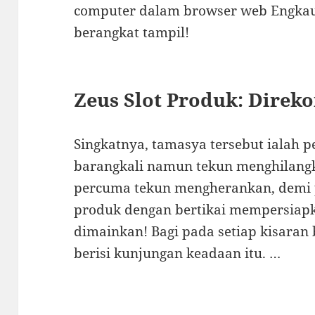
computer dalam browser web Engka
berangkat tampil!
Zeus Slot Produk: Direk
Singkatnya, tamasya tersebut ialah p
barangkali namun tekun menghilang
percuma tekun mengherankan, demi 
produk dengan bertikai mempersiap
dimainkan! Bagi pada setiap kisaran 
berisi kunjungan keadaan itu. …