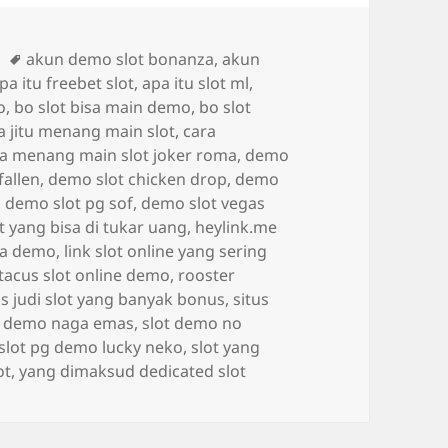
Tag
akun demo slot bonanza
,
akun
pa itu freebet slot
,
apa itu slot ml
,
o
,
bo slot bisa main demo
,
bo slot
a jitu menang main slot
,
cara
a menang main slot joker roma
,
demo
fallen
,
demo slot chicken drop
,
demo
,
demo slot pg sof
,
demo slot vegas
t yang bisa di tukar uang
,
heylink.me
isa demo
,
link slot online yang sering
tacus slot online demo
,
rooster
us judi slot yang banyak bonus
,
situs
t demo naga emas
,
slot demo no
slot pg demo lucky neko
,
slot yang
ot
,
yang dimaksud dedicated slot