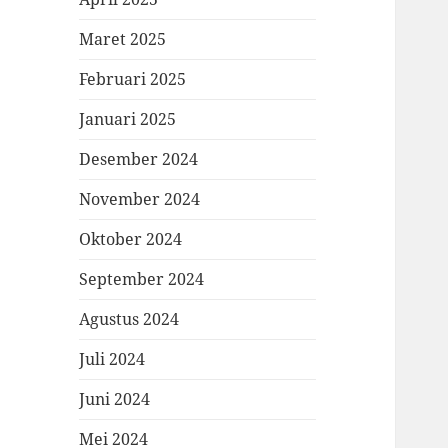
Maret 2025
Februari 2025
Januari 2025
Desember 2024
November 2024
Oktober 2024
September 2024
Agustus 2024
Juli 2024
Juni 2024
Mei 2024