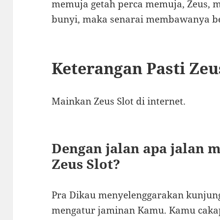
memuja getah perca memuja, Zeus, m
bunyi, maka senarai membawanya b
Keterangan Pasti Zeu
Mainkan Zeus Slot di internet.
Dengan jalan apa jalan
Zeus Slot?
Pra Dikau menyelenggarakan kunjun
mengatur jaminan Kamu. Kamu cakap