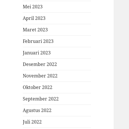
Mei 2023
April 2023
Maret 2023
Februari 2023
Januari 2023
Desember 2022
November 2022
Oktober 2022
September 2022
Agustus 2022
Juli 2022