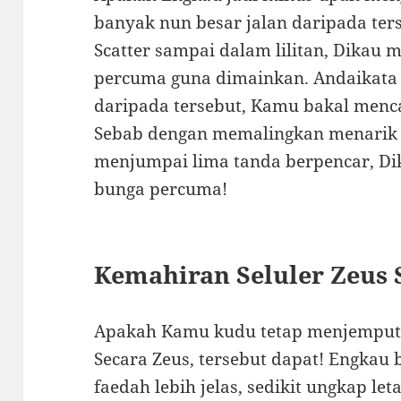
banyak nun besar jalan daripada ters
Scatter sampai dalam lilitan, Dikau
percuma guna dimainkan. Andaikata 
daripada tersebut, Kamu bakal menc
Sebab dengan memalingkan menarik i
menjumpai lima tanda berpencar, D
bunga percuma!
Kemahiran Seluler Zeus 
Apakah Kamu kudu tetap menjemput 
Secara Zeus, tersebut dapat! Engka
faedah lebih jelas, sedikit ungkap let