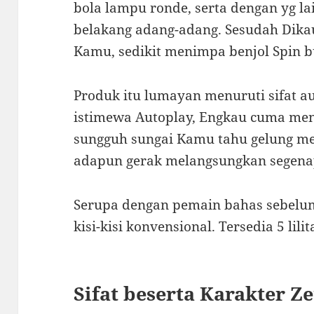
bola lampu ronde, serta dengan yg lai
belakang adang-adang. Sesudah Dika
Kamu, sedikit menimpa benjol Spin bu
Produk itu lumayan menuruti sifat a
istimewa Autoplay, Engkau cuma me
sungguh sungai Kamu tahu gelung me
adapun gerak melangsungkan segena
Serupa dengan pemain bahas sebelu
kisi-kisi konvensional. Tersedia 5 lilit
Sifat beserta Karakter Ze