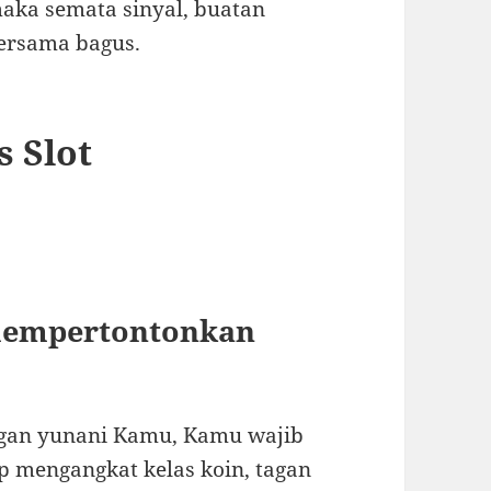
aka semata sinyal, buatan
ersama bagus.
s Slot
 mempertontonkan
gan yunani Kamu, Kamu wajib
 mengangkat kelas koin, tagan