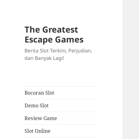
The Greatest
Escape Games
Berita Slot Terkini, Perjudian,
dan Banyak Lagi!
Bocoran Slot
Demo Slot
Review Game
Slot Online