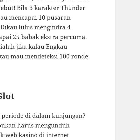
ebut! Bila 3 karakter Thunder
 mau mencapai 10 pusaran
Dikau lulus mengindra 4
apai 25 babak ekstra percuma.
alah jika kalau Engkau
ikau mau mendeteksi 100 ronde
Slot
periode di dalam kunjungan?
u bukan harus mengunduh
ak web kasino di internet