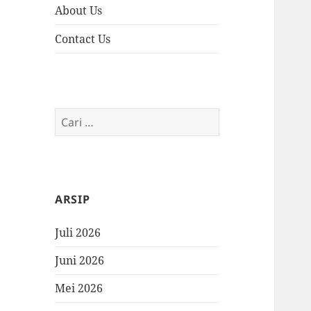
About Us
Contact Us
Cari
untuk:
ARSIP
Juli 2026
Juni 2026
Mei 2026