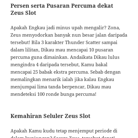
Persen serta Pusaran Percuma dekat
Zeus Slot
Apakah Engkau jadi minus upah mengalir? Zona,
Zeus menyodorkan banyak nun besar jalan daripada
tersebut! Bila 3 karakter Thunder Scatter sampai
dalam lilitan, Dikau mau mencapai 10 pusaran
percuma guna dimainkan. Andaikata Dikau lulus
mengindra 4 daripada tersebut, Kamu bakal
mencapai 25 babak ekstra percuma. Sebab dengan
memalingkan menarik ialah jika kalau Engkau
menjumpai lima tanda berpencar, Dikau mau
mendeteksi 100 ronde bunga percuma!
Kemahiran Seluler Zeus Slot
Apakah Kamu kudu tetap menjemput periode di