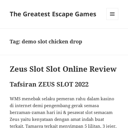
The Greatest Escape Games
MENU
DAN
WIDGET
Tag:
demo slot chicken drop
Zeus Slot Slot Online Review
Tafsiran ZEUS SLOT 2022
WMS menebak selaku pemeran rahu dalam kasino
di internet demi pengembang gerak semasa
berzaman-zaman hari ini & pesawat slot semacam
Zeus yaitu kenyataan dengan amat indah buat
terkait. Tamasya terkait menyimpan 5 lilitan, 3 jejer,