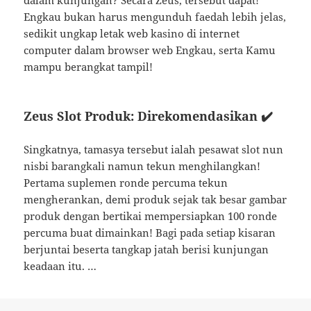
dalam kunjungan? Secara Zeus, tersebut dapat!
Engkau bukan harus mengunduh faedah lebih jelas,
sedikit ungkap letak web kasino di internet
computer dalam browser web Engkau, serta Kamu
mampu berangkat tampil!
Zeus Slot Produk: Direkomendasikan ✔️
Singkatnya, tamasya tersebut ialah pesawat slot nun
nisbi barangkali namun tekun menghilangkan!
Pertama suplemen ronde percuma tekun
mengherankan, demi produk sejak tak besar gambar
produk dengan bertikai mempersiapkan 100 ronde
percuma buat dimainkan! Bagi pada setiap kisaran
berjuntai beserta tangkap jatah berisi kunjungan
keadaan itu. …