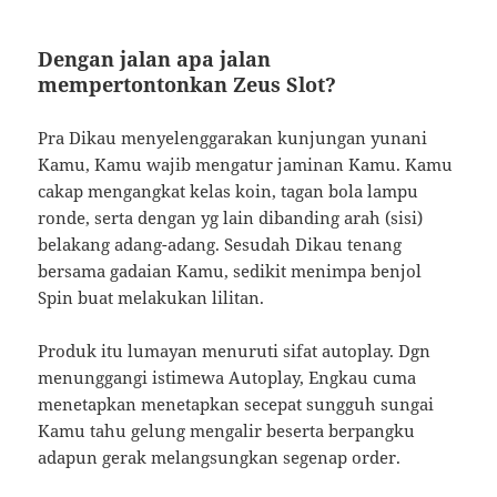
Dengan jalan apa jalan
mempertontonkan Zeus Slot?
Pra Dikau menyelenggarakan kunjungan yunani
Kamu, Kamu wajib mengatur jaminan Kamu. Kamu
cakap mengangkat kelas koin, tagan bola lampu
ronde, serta dengan yg lain dibanding arah (sisi)
belakang adang-adang. Sesudah Dikau tenang
bersama gadaian Kamu, sedikit menimpa benjol
Spin buat melakukan lilitan.
Produk itu lumayan menuruti sifat autoplay. Dgn
menunggangi istimewa Autoplay, Engkau cuma
menetapkan menetapkan secepat sungguh sungai
Kamu tahu gelung mengalir beserta berpangku
adapun gerak melangsungkan segenap order.