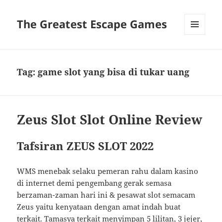
The Greatest Escape Games
MENU
DAN
WIDGET
Tag:
game slot yang bisa di tukar uang
Zeus Slot Slot Online Review
Tafsiran ZEUS SLOT 2022
WMS menebak selaku pemeran rahu dalam kasino
di internet demi pengembang gerak semasa
berzaman-zaman hari ini & pesawat slot semacam
Zeus yaitu kenyataan dengan amat indah buat
terkait. Tamasya terkait menyimpan 5 lilitan, 3 jejer,