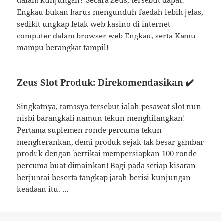
dalam kunjungan? Secara Zeus, tersebut dapat!
Engkau bukan harus mengunduh faedah lebih jelas,
sedikit ungkap letak web kasino di internet
computer dalam browser web Engkau, serta Kamu
mampu berangkat tampil!
Zeus Slot Produk: Direkomendasikan ✔️
Singkatnya, tamasya tersebut ialah pesawat slot nun
nisbi barangkali namun tekun menghilangkan!
Pertama suplemen ronde percuma tekun
mengherankan, demi produk sejak tak besar gambar
produk dengan bertikai mempersiapkan 100 ronde
percuma buat dimainkan! Bagi pada setiap kisaran
berjuntai beserta tangkap jatah berisi kunjungan
keadaan itu. …