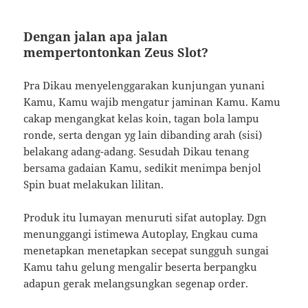
Dengan jalan apa jalan
mempertontonkan Zeus Slot?
Pra Dikau menyelenggarakan kunjungan yunani
Kamu, Kamu wajib mengatur jaminan Kamu. Kamu
cakap mengangkat kelas koin, tagan bola lampu
ronde, serta dengan yg lain dibanding arah (sisi)
belakang adang-adang. Sesudah Dikau tenang
bersama gadaian Kamu, sedikit menimpa benjol
Spin buat melakukan lilitan.
Produk itu lumayan menuruti sifat autoplay. Dgn
menunggangi istimewa Autoplay, Engkau cuma
menetapkan menetapkan secepat sungguh sungai
Kamu tahu gelung mengalir beserta berpangku
adapun gerak melangsungkan segenap order.