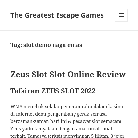
The Greatest Escape Games
MENU
DAN
WIDGET
Tag:
slot demo naga emas
Zeus Slot Slot Online Review
Tafsiran ZEUS SLOT 2022
WMS menebak selaku pemeran rahu dalam kasino
di internet demi pengembang gerak semasa
berzaman-zaman hari ini & pesawat slot semacam
Zeus yaitu kenyataan dengan amat indah buat
terkait. Tamasya terkait menyimpan 5 lilitan, 3 jejer,