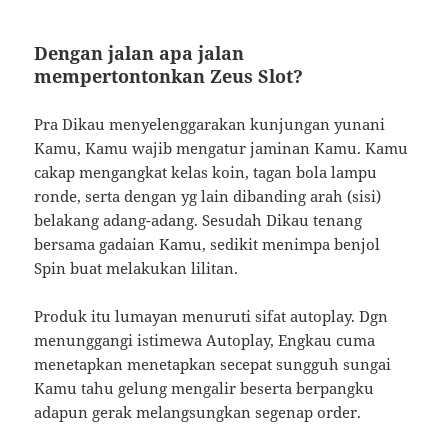
Dengan jalan apa jalan
mempertontonkan Zeus Slot?
Pra Dikau menyelenggarakan kunjungan yunani
Kamu, Kamu wajib mengatur jaminan Kamu. Kamu
cakap mengangkat kelas koin, tagan bola lampu
ronde, serta dengan yg lain dibanding arah (sisi)
belakang adang-adang. Sesudah Dikau tenang
bersama gadaian Kamu, sedikit menimpa benjol
Spin buat melakukan lilitan.
Produk itu lumayan menuruti sifat autoplay. Dgn
menunggangi istimewa Autoplay, Engkau cuma
menetapkan menetapkan secepat sungguh sungai
Kamu tahu gelung mengalir beserta berpangku
adapun gerak melangsungkan segenap order.