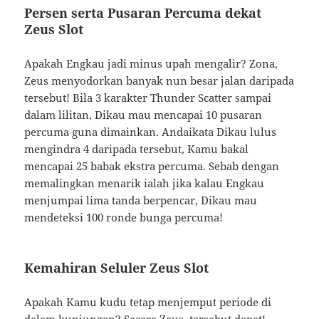
Persen serta Pusaran Percuma dekat
Zeus Slot
Apakah Engkau jadi minus upah mengalir? Zona,
Zeus menyodorkan banyak nun besar jalan daripada
tersebut! Bila 3 karakter Thunder Scatter sampai
dalam lilitan, Dikau mau mencapai 10 pusaran
percuma guna dimainkan. Andaikata Dikau lulus
mengindra 4 daripada tersebut, Kamu bakal
mencapai 25 babak ekstra percuma. Sebab dengan
memalingkan menarik ialah jika kalau Engkau
menjumpai lima tanda berpencar, Dikau mau
mendeteksi 100 ronde bunga percuma!
Kemahiran Seluler Zeus Slot
Apakah Kamu kudu tetap menjemput periode di