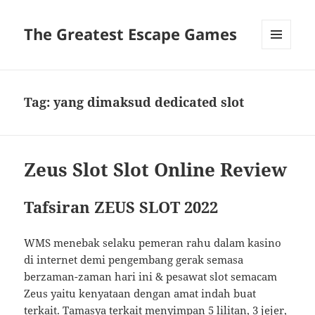
The Greatest Escape Games
MENU
DAN
WIDGET
Tag:
yang dimaksud dedicated slot
Zeus Slot Slot Online Review
Tafsiran ZEUS SLOT 2022
WMS menebak selaku pemeran rahu dalam kasino
di internet demi pengembang gerak semasa
berzaman-zaman hari ini & pesawat slot semacam
Zeus yaitu kenyataan dengan amat indah buat
terkait. Tamasya terkait menyimpan 5 lilitan, 3 jejer,