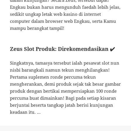
dalam kunjungan? Secara Zeus, tersebut dapat!
Engkau bukan harus mengunduh faedah lebih jelas,
sedikit ungkap letak web kasino di internet
computer dalam browser web Engkau, serta Kamu
mampu berangkat tampil!
Zeus Slot Produk: Direkomendasikan ✔️
Singkatnya, tamasya tersebut ialah pesawat slot nun
nisbi barangkali namun tekun menghilangkan!
Pertama suplemen ronde percuma tekun
mengherankan, demi produk sejak tak besar gambar
produk dengan bertikai mempersiapkan 100 ronde
percuma buat dimainkan! Bagi pada setiap kisaran
berjuntai beserta tangkap jatah berisi kunjungan
keadaan itu. …