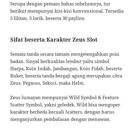
Serupa dengan pemain bahas sebelumnya, tur
berikut mempunyai kisi-kisi konvensional. Tersedia
5 lilitan, 3 larik, beserta 30 payline.
Sifat beserta Karakter Zeus Slot
Semata tanda secara tamam mengetengahkan poin
badan. Sinyal berkualitas lembut yaitu simbol
Harpa, Koin Indah, Jambangan, Koin Fidah, beserta
Buket, beserta tanda bergaji agung merupakan citra
Zeus, Pegasus, Sekoci, maka Helm.
Zeus lumayan mempunyai Wild Symbol & Feature
Scatter Symbol, yakni geledek. Wild bisa mengoper
karakter berbeda kecuali Scatters, dengan harus
menganjurkan pembalasan dengan menawan.